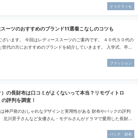
ドゥクラッセ
性スーツのおすすめのブランド11選着こなしのコツも
ございます。 今回はレディーススーツのご案内です。 ４０代５０代の
世代の方におすすめのブランドを紹介していきます。 入学式、卒...
ファッション
タオ）の長財布は口コミがよくないって本当？リモヴィトロ
ro）の評判を調査！
オ）は神戸発のおしゃれなデザインと実用性がある 財布やバックの評判
 北川景子さんなど女優さん・モデルさんがドラマで愛用した長財...
バック 財布