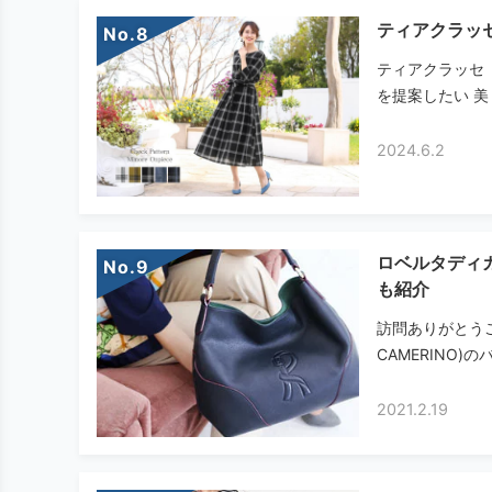
ティアクラッ
No.
ティアクラッセ（
を提案したい 美
2024.6.2
ロベルタディ
No.
も紹介
訪問ありがとうご
CAMERINO)
2021.2.19