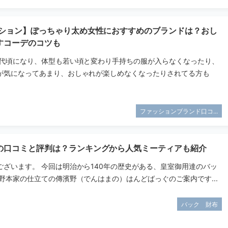
ッション】ぽっちゃり太め女性におすすめのブランドは？おし
すコーデのコツも
０代頃になり、体型も若い頃と変わり手持ちの服が入らなくなったり、
が気になってあまり、おしゃれが楽しめなくなったりされてる方も
ファッションブランド口コ...
の口コミと評判は？ランキングから人気ミーティアも紹介
ございます。 今回は明治から140年の歴史がある、皇室御用達のバッ
野本家の仕立ての傳濱野（でんはまの）はんどばっぐのご案内です...
バック 財布