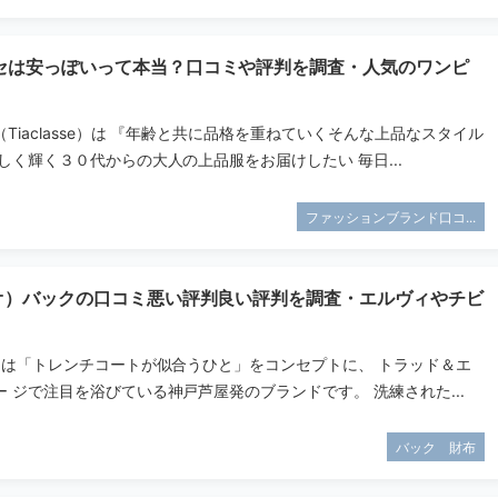
セは安っぽいって本当？口コミや評判を調査・人気のワンピ
Tiaclasse）は 『年齢と共に品格を重ねていくそんな上品なスタイル
しく輝く３０代からの大人の上品服をお届けしたい 毎日...
ファッションブランド口コ...
タオ）バックの口コミ悪い評判良い評判を調査・エルヴィやチビ
オ）は「トレンチコートが似合うひと」をコンセプトに、 トラッド＆エ
 ジで注目を浴びている神戸芦屋発のブランドです。 洗練された...
バック 財布