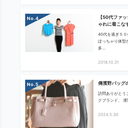
【50代ファ
No.
ゃれに着こな
40代を過ぎ５
ぽっちゃり体型
多...
2018.10.31
傳濱野バッグ
No.
訪問ありがとう
クブランド、 濱
2024.5.30