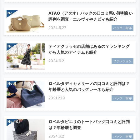
ATAO（アタオ）バックの口コミ悪い評判良い
No.
評判を調査・エルヴィやチビィも紹介
2024.5.27
バック 財布
ティアクラッセの店舗はあるの？ランキング
No.
から人気のアイテムも紹介
2024.6.2
ファッション
ロベルタディカメリーノの口コミと評判は？
No.
年齢層と人気のバッグレーネも紹介
2021.2.19
バック 財布
ロベルタピエリのトートバッグ口コミと評判
No.
は？年齢層も調査
2024.6.2
バック 財布