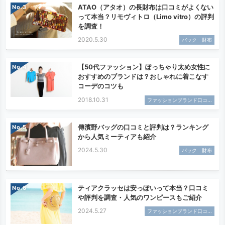
ATAO（アタオ）の長財布は口コミがよくない
No.
って本当？リモヴィトロ（Limo vitro）の評判
を調査！
2020.5.30
バック 財布
【50代ファッション】ぽっちゃり太め女性に
No.
おすすめのブランドは？おしゃれに着こなす
コーデのコツも
2018.10.31
ファッションブランド口コ...
傳濱野バッグの口コミと評判は？ランキング
No.
から人気ミーティアも紹介
2024.5.30
バック 財布
ティアクラッセは安っぽいって本当？口コミ
No.
や評判を調査・人気のワンピースもご紹介
2024.5.27
ファッションブランド口コ...