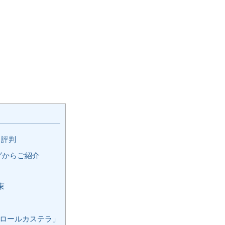
と評判
グからご紹介
束
豆ロールカステラ」