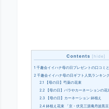
Contents
[
hide
]
1
千趣会イイハナ母の日プレゼントの口コミ
2
千趣会イイハナ母の日ギフト人気ランキン
2.1
【母の日】芍薬の花束
2.2
【母の日】バラやカーネーションの花
2.3
【母の日】カーネーション 鉢植え
2.4
鉢植え花束 「京・伏見三源庵丹波黒