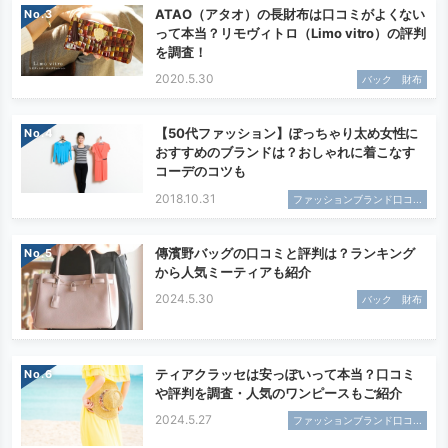
ATAO（アタオ）の長財布は口コミがよくない
No.
って本当？リモヴィトロ（Limo vitro）の評判
を調査！
2020.5.30
バック 財布
【50代ファッション】ぽっちゃり太め女性に
No.
おすすめのブランドは？おしゃれに着こなす
コーデのコツも
2018.10.31
ファッションブランド口コ...
傳濱野バッグの口コミと評判は？ランキング
No.
から人気ミーティアも紹介
2024.5.30
バック 財布
ティアクラッセは安っぽいって本当？口コミ
No.
や評判を調査・人気のワンピースもご紹介
2024.5.27
ファッションブランド口コ...