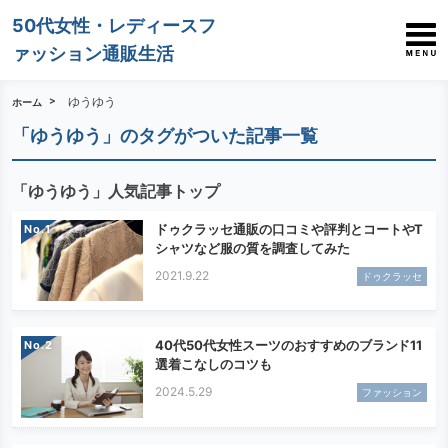
50代女性・レディースフ
ァッション通販生活
ゆうゆう
ホーム
「ゆうゆう」のタグがついた記事一覧
「ゆうゆう」人気記事トップ
ドゥクラッセ通販の口コミや評判とコートやT
No.
シャツなど服の質を調査してみた
2021.9.22
ドゥクラッセ
40代50代女性スーツのおすすめのブランド11
No.
選着こなしのコツも
2024.5.29
ファッション