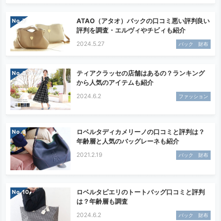
ATAO（アタオ）バックの口コミ悪い評判良い
No.
評判を調査・エルヴィやチビィも紹介
2024.5.27
バック 財布
ティアクラッセの店舗はあるの？ランキング
No.
から人気のアイテムも紹介
2024.6.2
ファッション
ロベルタディカメリーノの口コミと評判は？
No.
年齢層と人気のバッグレーネも紹介
2021.2.19
バック 財布
ロベルタピエリのトートバッグ口コミと評判
No.
は？年齢層も調査
2024.6.2
バック 財布