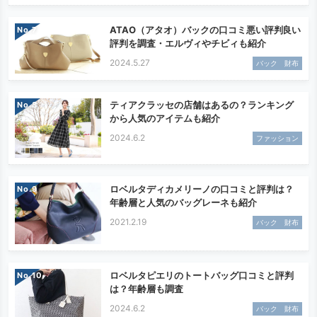
ATAO（アタオ）バックの口コミ悪い評判良い
No.
評判を調査・エルヴィやチビィも紹介
2024.5.27
バック 財布
ティアクラッセの店舗はあるの？ランキング
No.
から人気のアイテムも紹介
2024.6.2
ファッション
ロベルタディカメリーノの口コミと評判は？
No.
年齢層と人気のバッグレーネも紹介
2021.2.19
バック 財布
ロベルタピエリのトートバッグ口コミと評判
No.
は？年齢層も調査
2024.6.2
バック 財布