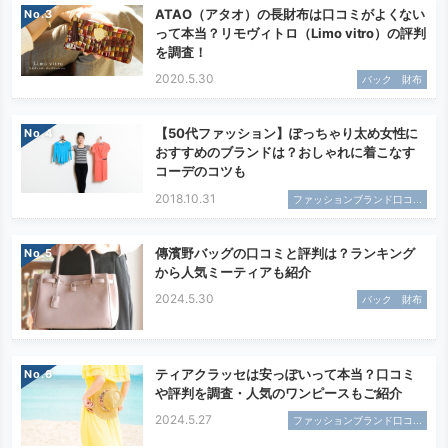
ATAO（アタオ）の長財布は口コミがよくない
No.
って本当？リモヴィトロ（Limo vitro）の評判
を調査！
2020.5.30
バック 財布
【50代ファッション】ぽっちゃり太め女性に
No.
おすすめのブランドは？おしゃれに着こなす
コーデのコツも
2018.10.31
ファッションブランド口コ...
傳濱野バッグの口コミと評判は？ランキング
No.
から人気ミーティアも紹介
2024.5.30
バック 財布
ティアクラッセは安っぽいって本当？口コミ
No.
や評判を調査・人気のワンピースもご紹介
2024.5.27
ファッションブランド口コ...