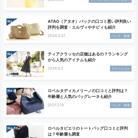
ATAO（アタオ）バックの口コミ悪い評判良い
No.
評判を調査・エルヴィやチビィも紹介
2024.5.27
バック 財布
ティアクラッセの店舗はあるの？ランキング
No.
から人気のアイテムも紹介
2024.6.2
ファッション
ロベルタディカメリーノの口コミと評判は？
No.
年齢層と人気のバッグレーネも紹介
2021.2.19
バック 財布
ロベルタピエリのトートバッグ口コミと評判
No.
は？年齢層も調査