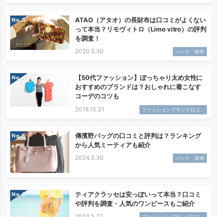
ATAO（アタオ）の長財布は口コミがよくない
No.
って本当？リモヴィトロ（Limo vitro）の評判
を調査！
2020.5.30
バック 財布
【50代ファッション】ぽっちゃり太め女性に
No.
おすすめのブランドは？おしゃれに着こなす
コーデのコツも
2018.10.31
ファッションブランド口コ...
傳濱野バッグの口コミと評判は？ランキング
No.
から人気ミーティアも紹介
2024.5.30
バック 財布
ティアクラッセは安っぽいって本当？口コミ
No.
や評判を調査・人気のワンピースもご紹介
2024.5.27
ファッションブランド口コ...