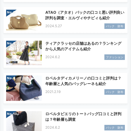
ATAO（アタオ）バックの口コミ悪い評判良い
No.
評判を調査・エルヴィやチビィも紹介
2024.5.27
バック 財布
ティアクラッセの店舗はあるの？ランキング
No.
から人気のアイテムも紹介
2024.6.2
ファッション
ロベルタディカメリーノの口コミと評判は？
No.
年齢層と人気のバッグレーネも紹介
2021.2.19
バック 財布
ロベルタピエリのトートバッグ口コミと評判
No.
は？年齢層も調査
2024.6.2
バック 財布