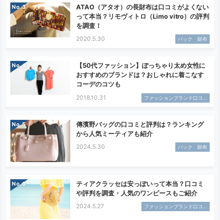
ATAO（アタオ）の長財布は口コミがよくない
No.
って本当？リモヴィトロ（Limo vitro）の評判
を調査！
2020.5.30
バック 財布
【50代ファッション】ぽっちゃり太め女性に
No.
おすすめのブランドは？おしゃれに着こなす
コーデのコツも
2018.10.31
ファッションブランド口コ...
傳濱野バッグの口コミと評判は？ランキング
No.
から人気ミーティアも紹介
2024.5.30
バック 財布
ティアクラッセは安っぽいって本当？口コミ
No.
や評判を調査・人気のワンピースもご紹介
2024.5.27
ファッションブランド口コ...