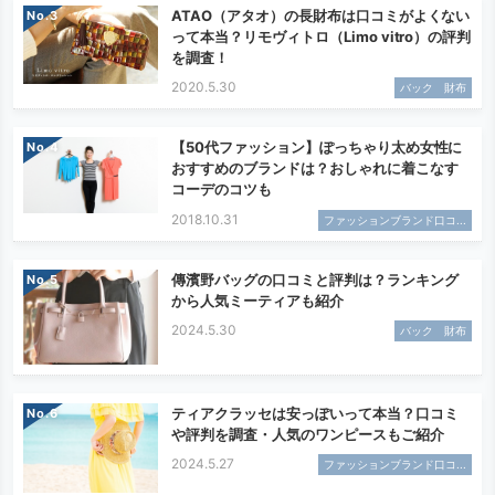
ATAO（アタオ）の長財布は口コミがよくない
No.
って本当？リモヴィトロ（Limo vitro）の評判
を調査！
2020.5.30
バック 財布
【50代ファッション】ぽっちゃり太め女性に
No.
おすすめのブランドは？おしゃれに着こなす
コーデのコツも
2018.10.31
ファッションブランド口コ...
傳濱野バッグの口コミと評判は？ランキング
No.
から人気ミーティアも紹介
2024.5.30
バック 財布
ティアクラッセは安っぽいって本当？口コミ
No.
や評判を調査・人気のワンピースもご紹介
2024.5.27
ファッションブランド口コ...