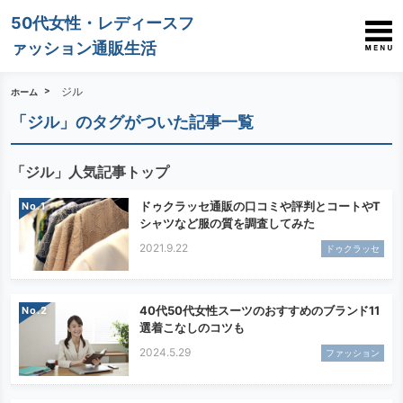
50代女性・レディースフ
ァッション通販生活
ジル
ホーム
「ジル」のタグがついた記事一覧
「ジル」人気記事トップ
ドゥクラッセ通販の口コミや評判とコートやT
No.
シャツなど服の質を調査してみた
2021.9.22
ドゥクラッセ
40代50代女性スーツのおすすめのブランド11
No.
選着こなしのコツも
2024.5.29
ファッション