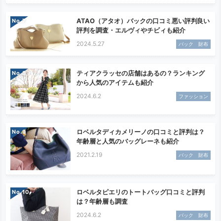
ATAO（アタオ）バックの口コミ悪い評判良い
No.
評判を調査・エルヴィやチビィも紹介
2024.5.27
バック 財布
ティアクラッセの店舗はあるの？ランキング
No.
から人気のアイテムも紹介
2024.6.2
ファッション
ロベルタディカメリーノの口コミと評判は？
No.
年齢層と人気のバッグレーネも紹介
2021.2.19
バック 財布
ロベルタピエリのトートバッグ口コミと評判
No.
は？年齢層も調査
2024.6.2
バック 財布