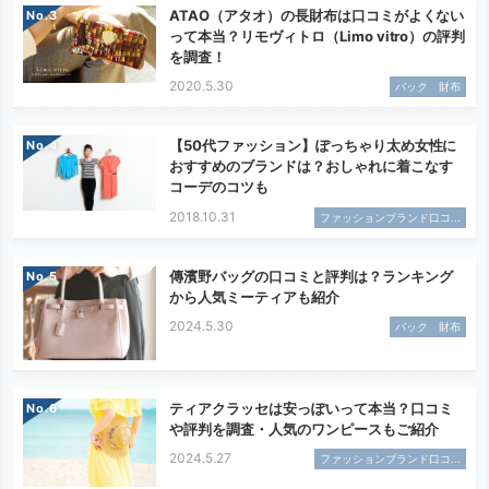
ATAO（アタオ）の長財布は口コミがよくない
No.
って本当？リモヴィトロ（Limo vitro）の評判
を調査！
2020.5.30
バック 財布
【50代ファッション】ぽっちゃり太め女性に
No.
おすすめのブランドは？おしゃれに着こなす
コーデのコツも
2018.10.31
ファッションブランド口コ...
傳濱野バッグの口コミと評判は？ランキング
No.
から人気ミーティアも紹介
2024.5.30
バック 財布
ティアクラッセは安っぽいって本当？口コミ
No.
や評判を調査・人気のワンピースもご紹介
2024.5.27
ファッションブランド口コ...