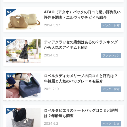
ATAO（アタオ）バックの口コミ悪い評判良い
No.
評判を調査・エルヴィやチビィも紹介
2024.5.27
バック 財布
ティアクラッセの店舗はあるの？ランキング
No.
から人気のアイテムも紹介
2024.6.2
ファッション
ロベルタディカメリーノの口コミと評判は？
No.
年齢層と人気のバッグレーネも紹介
2021.2.19
バック 財布
ロベルタピエリのトートバッグ口コミと評判
No.
は？年齢層も調査
2024.6.2
バック 財布