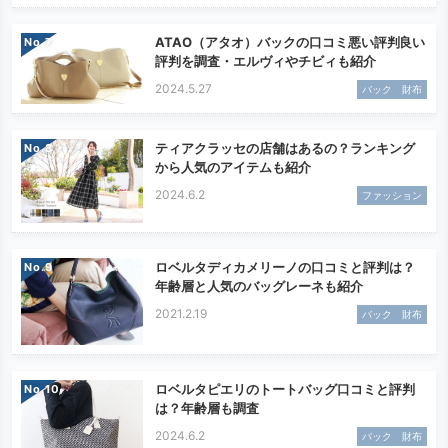
ATAO（アタオ）バックの口コミ悪い評判良い
No.
評判を調査・エルヴィやチビィも紹介
2024.5.27
バック 財布
ティアクラッセの店舗はあるの？ランキング
No.
から人気のアイテムも紹介
2024.6.2
ファッション
ロベルタディカメリーノの口コミと評判は？
No.
年齢層と人気のバッグレーネも紹介
2021.2.19
バック 財布
ロベルタピエリのトートバッグ口コミと評判
No.
は？年齢層も調査
2024.6.2
バック 財布