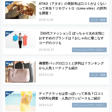
ATAO（アタオ）の長財布は口コミがよくない
No.
って本当？リモヴィトロ（Limo vitro）の評判
を調査！
2020.5.30
バック 財布
【50代ファッション】ぽっちゃり太め女性に
No.
おすすめのブランドは？おしゃれに着こなす
コーデのコツも
2018.10.31
ファッションブランド口コ...
傳濱野バッグの口コミと評判は？ランキング
No.
から人気ミーティアも紹介
2024.5.30
バック 財布
ティアクラッセは安っぽいって本当？口コミ
No.
や評判を調査・人気のワンピースもご紹介
2024.5.27
ファッションブランド口コ...