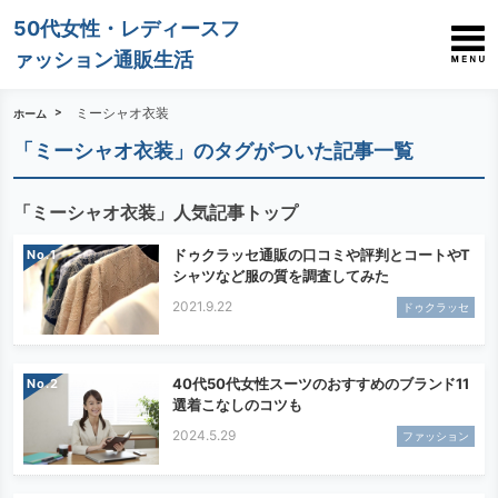
50代女性・レディースフ
ァッション通販生活
ミーシャオ衣装
ホーム
「ミーシャオ衣装」のタグがついた記事一覧
「ミーシャオ衣装」人気記事トップ
ドゥクラッセ通販の口コミや評判とコートやT
No.
シャツなど服の質を調査してみた
2021.9.22
ドゥクラッセ
40代50代女性スーツのおすすめのブランド11
No.
選着こなしのコツも
2024.5.29
ファッション