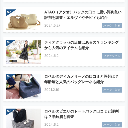
ATAO（アタオ）バックの口コミ悪い評判良い
No.
評判を調査・エルヴィやチビィも紹介
2024.5.27
バック 財布
ティアクラッセの店舗はあるの？ランキング
No.
から人気のアイテムも紹介
2024.6.2
ファッション
ロベルタディカメリーノの口コミと評判は？
No.
年齢層と人気のバッグレーネも紹介
2021.2.19
バック 財布
ロベルタピエリのトートバッグ口コミと評判
No.
は？年齢層も調査
2024.6.2
バック 財布