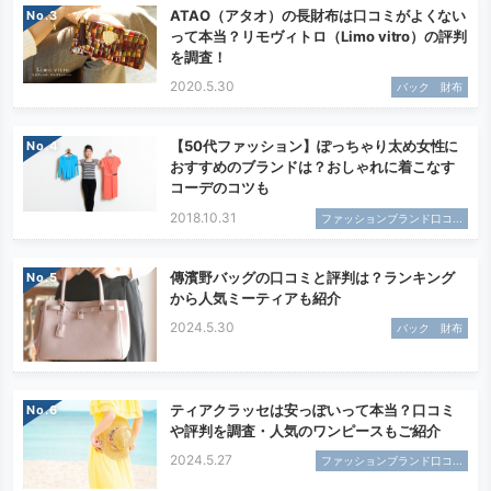
ATAO（アタオ）の長財布は口コミがよくない
No.
って本当？リモヴィトロ（Limo vitro）の評判
を調査！
2020.5.30
バック 財布
【50代ファッション】ぽっちゃり太め女性に
No.
おすすめのブランドは？おしゃれに着こなす
コーデのコツも
2018.10.31
ファッションブランド口コ...
傳濱野バッグの口コミと評判は？ランキング
No.
から人気ミーティアも紹介
2024.5.30
バック 財布
ティアクラッセは安っぽいって本当？口コミ
No.
や評判を調査・人気のワンピースもご紹介
2024.5.27
ファッションブランド口コ...