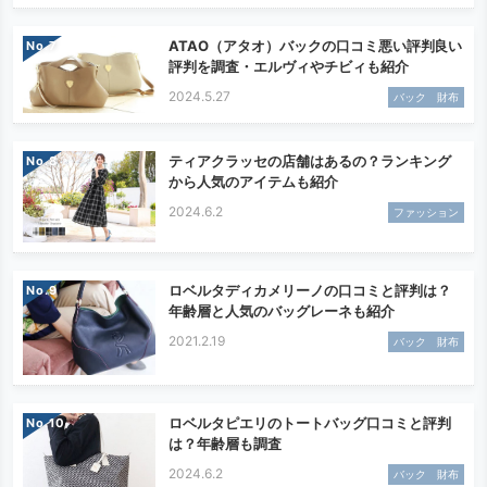
ATAO（アタオ）バックの口コミ悪い評判良い
No.
評判を調査・エルヴィやチビィも紹介
2024.5.27
バック 財布
ティアクラッセの店舗はあるの？ランキング
No.
から人気のアイテムも紹介
2024.6.2
ファッション
ロベルタディカメリーノの口コミと評判は？
No.
年齢層と人気のバッグレーネも紹介
2021.2.19
バック 財布
ロベルタピエリのトートバッグ口コミと評判
No.
は？年齢層も調査
2024.6.2
バック 財布