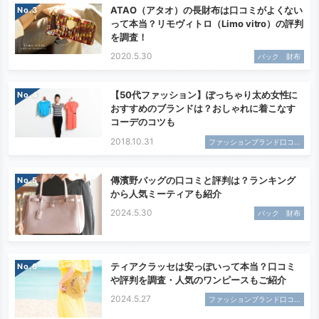
ATAO（アタオ）の長財布は口コミがよくない
No.
って本当？リモヴィトロ（Limo vitro）の評判
を調査！
2020.5.30
バック 財布
【50代ファッション】ぽっちゃり太め女性に
No.
おすすめのブランドは？おしゃれに着こなす
コーデのコツも
2018.10.31
ファッションブランド口コ...
傳濱野バッグの口コミと評判は？ランキング
No.
から人気ミーティアも紹介
2024.5.30
バック 財布
ティアクラッセは安っぽいって本当？口コミ
No.
や評判を調査・人気のワンピースもご紹介
2024.5.27
ファッションブランド口コ...