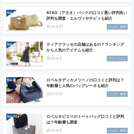
ATAO（アタオ）バックの口コミ悪い評判良い
No.
評判を調査・エルヴィやチビィも紹介
2024.5.27
バック 財布
ティアクラッセの店舗はあるの？ランキング
No.
から人気のアイテムも紹介
2024.6.2
ファッション
ロベルタディカメリーノの口コミと評判は？
No.
年齢層と人気のバッグレーネも紹介
2021.2.19
バック 財布
ロベルタピエリのトートバッグ口コミと評判
No.
は？年齢層も調査
2024.6.2
バック 財布