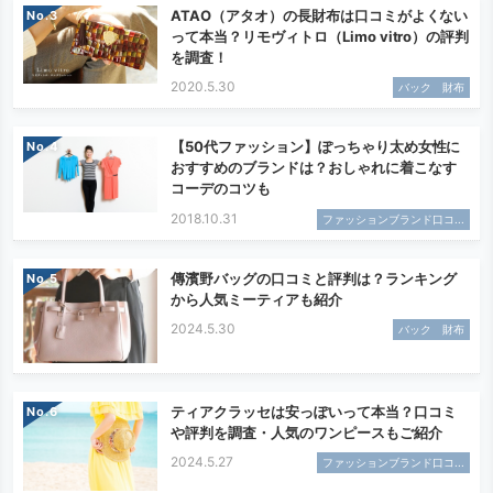
ATAO（アタオ）の長財布は口コミがよくない
No.
って本当？リモヴィトロ（Limo vitro）の評判
を調査！
2020.5.30
バック 財布
【50代ファッション】ぽっちゃり太め女性に
No.
おすすめのブランドは？おしゃれに着こなす
コーデのコツも
2018.10.31
ファッションブランド口コ...
傳濱野バッグの口コミと評判は？ランキング
No.
から人気ミーティアも紹介
2024.5.30
バック 財布
ティアクラッセは安っぽいって本当？口コミ
No.
や評判を調査・人気のワンピースもご紹介
2024.5.27
ファッションブランド口コ...