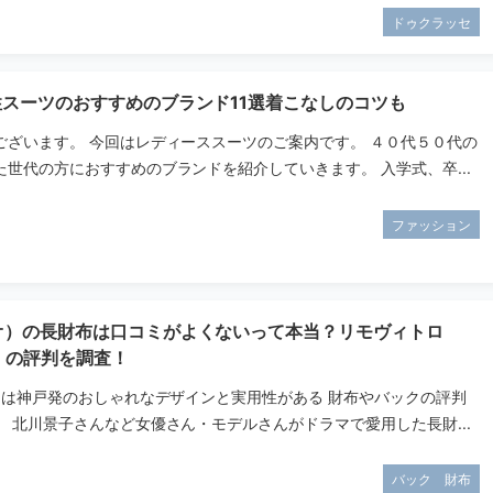
ドゥクラッセ
性スーツのおすすめのブランド11選着こなしのコツも
ございます。 今回はレディーススーツのご案内です。 ４０代５０代の
世代の方におすすめのブランドを紹介していきます。 入学式、卒...
ファッション
タオ）の長財布は口コミがよくないって本当？リモヴィトロ
ro）の評判を調査！
オ）は神戸発のおしゃれなデザインと実用性がある 財布やバックの評判
 北川景子さんなど女優さん・モデルさんがドラマで愛用した長財...
バック 財布