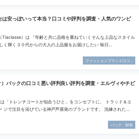
セは安っぽいって本当？口コミや評判を調査・人気のワンピ
Tiaclasse）は 『年齢と共に品格を重ねていくそんな上品なスタイル
しく輝く３０代からの大人の上品服をお届けしたい 毎日...
ファッションブランド口コ...
タオ）バックの口コミ悪い評判良い評判を調査・エルヴィやチビ
オ）は「トレンチコートが似合うひと」をコンセプトに、 トラッド＆エ
 ジで注目を浴びている神戸芦屋発のブランドです。 洗練された...
バック 財布