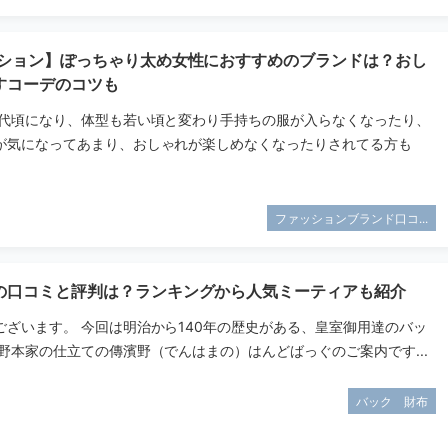
ッション】ぽっちゃり太め女性におすすめのブランドは？おし
すコーデのコツも
０代頃になり、体型も若い頃と変わり手持ちの服が入らなくなったり、
が気になってあまり、おしゃれが楽しめなくなったりされてる方も
ファッションブランド口コ...
の口コミと評判は？ランキングから人気ミーティアも紹介
ございます。 今回は明治から140年の歴史がある、皇室御用達のバッ
野本家の仕立ての傳濱野（でんはまの）はんどばっぐのご案内です...
バック 財布