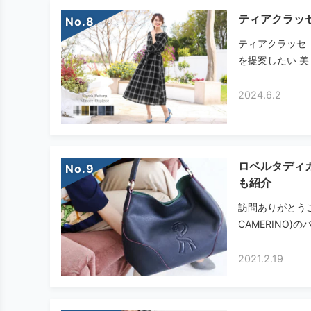
ティアクラッ
No.
ティアクラッセ（
を提案したい 美
2024.6.2
ロベルタディ
No.
も紹介
訪問ありがとうご
CAMERINO)
2021.2.19