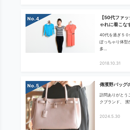
【50代ファ
No.
ゃれに着こな
40代を過ぎ５
ぽっちゃり体型
多...
2018.10.31
傳濱野バッグ
No.
訪問ありがとう
クブランド、 濱
2024.5.30