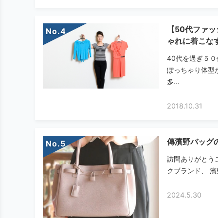
【50代ファ
No.
ゃれに着こな
40代を過ぎ５
ぽっちゃり体型
多...
2018.10.31
傳濱野バッグ
No.
訪問ありがとう
クブランド、 濱
2024.5.30