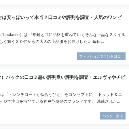
セは安っぽいって本当？口コミや評判を調査・人気のワンピ
Tiaclasse）は 『年齢と共に品格を重ねていくそんな上品なスタイル
しく輝く３０代からの大人の上品服をお届けしたい 毎日...
ファッションブランド口コ...
タオ）バックの口コミ悪い評判良い評判を調査・エルヴィやチビ
オ）は「トレンチコートが似合うひと」をコンセプトに、 トラッド＆エ
 ジで注目を浴びている神戸芦屋発のブランドです。 洗練された...
バック 財布