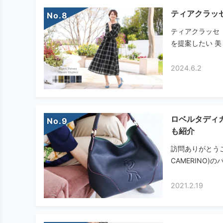
ティアクラッ
No.
ティアクラッセ（
を提案したい 美
2024.6.2
ロベルタディ
No.
も紹介
訪問ありがとうご
CAMERINO)
2021.2.19