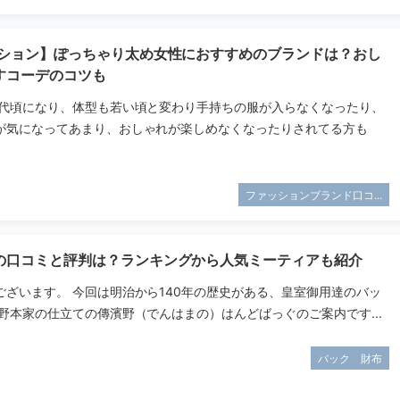
ッション】ぽっちゃり太め女性におすすめのブランドは？おし
すコーデのコツも
０代頃になり、体型も若い頃と変わり手持ちの服が入らなくなったり、
が気になってあまり、おしゃれが楽しめなくなったりされてる方も
ファッションブランド口コ...
の口コミと評判は？ランキングから人気ミーティアも紹介
ございます。 今回は明治から140年の歴史がある、皇室御用達のバッ
野本家の仕立ての傳濱野（でんはまの）はんどばっぐのご案内です...
バック 財布