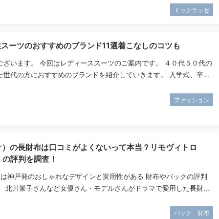
ドゥクラッセ
性スーツのおすすめのブランド11選着こなしのコツも
ございます。 今回はレディーススーツのご案内です。 ４０代５０代の
世代の方におすすめのブランドを紹介していきます。 入学式、卒...
ファッション
タオ）の長財布は口コミがよくないって本当？リモヴィトロ
ro）の評判を調査！
オ）は神戸発のおしゃれなデザインと実用性がある 財布やバックの評判
 北川景子さんなど女優さん・モデルさんがドラマで愛用した長財...
バック 財布