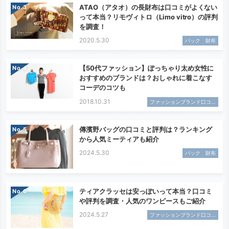
ATAO（アタオ）の長財布は口コミがよくない
No.
って本当？リモヴィトロ（Limo vitro）の評判
を調査！
2020.5.30
バック 財布
【50代ファッション】ぽっちゃり太め女性に
No.
おすすめのブランドは？おしゃれに着こなす
コーデのコツも
2018.10.31
ファッションブランド口コ...
傳濱野バッグの口コミと評判は？ランキング
No.
から人気ミーティアも紹介
2024.5.30
バック 財布
ティアクラッセは安っぽいって本当？口コミ
No.
や評判を調査・人気のワンピースもご紹介
2024.5.27
ファッションブランド口コ...