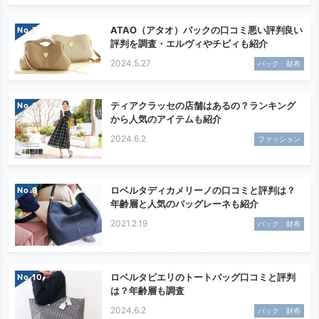
ATAO（アタオ）バックの口コミ悪い評判良い
No.
評判を調査・エルヴィやチビィも紹介
2024.5.27
バック 財布
ティアクラッセの店舗はあるの？ランキング
No.
から人気のアイテムも紹介
2024.6.2
ファッション
ロベルタディカメリーノの口コミと評判は？
No.
年齢層と人気のバッグレーネも紹介
2021.2.19
バック 財布
ロベルタピエリのトートバッグ口コミと評判
No.
は？年齢層も調査
2024.6.2
バック 財布