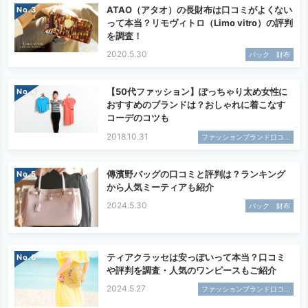
ATAO（アタオ）の長財布は口コミがよくない
No.
って本当？リモヴィトロ（Limo vitro）の評判
を調査！
2020.5.30
バック 財布
【50代ファッション】ぽっちゃり太め女性に
No.
おすすめのブランドは？おしゃれに着こなす
コーデのコツも
2018.10.31
ファッションブランド口コ...
傳濱野バッグの口コミと評判は？ランキング
No.
から人気ミーティアも紹介
2024.5.30
バック 財布
ティアクラッセは安っぽいって本当？口コミ
No.
や評判を調査・人気のワンピースもご紹介
2024.5.27
ファッションブランド口コ...