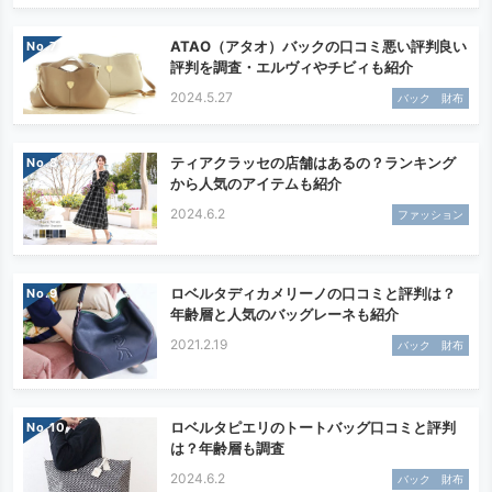
ATAO（アタオ）バックの口コミ悪い評判良い
No.
評判を調査・エルヴィやチビィも紹介
2024.5.27
バック 財布
ティアクラッセの店舗はあるの？ランキング
No.
から人気のアイテムも紹介
2024.6.2
ファッション
ロベルタディカメリーノの口コミと評判は？
No.
年齢層と人気のバッグレーネも紹介
2021.2.19
バック 財布
ロベルタピエリのトートバッグ口コミと評判
No.
は？年齢層も調査
2024.6.2
バック 財布