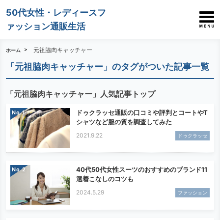
50代女性・レディースフ
ァッション通販生活
元祖脇肉キャッチャー
ホーム
「元祖脇肉キャッチャー」のタグがついた記事一覧
「元祖脇肉キャッチャー」人気記事トップ
ドゥクラッセ通販の口コミや評判とコートやT
No.
シャツなど服の質を調査してみた
2021.9.22
ドゥクラッセ
40代50代女性スーツのおすすめのブランド11
No.
選着こなしのコツも
2024.5.29
ファッション