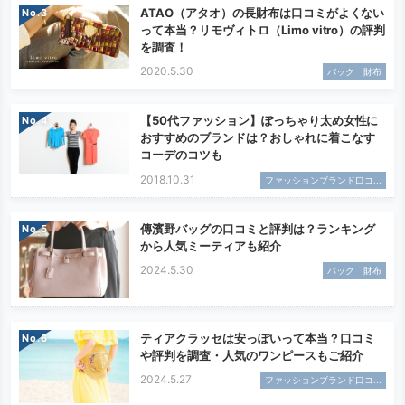
ATAO（アタオ）の長財布は口コミがよくない
No.
って本当？リモヴィトロ（Limo vitro）の評判
を調査！
2020.5.30
バック 財布
【50代ファッション】ぽっちゃり太め女性に
No.
おすすめのブランドは？おしゃれに着こなす
コーデのコツも
2018.10.31
ファッションブランド口コ...
傳濱野バッグの口コミと評判は？ランキング
No.
から人気ミーティアも紹介
2024.5.30
バック 財布
ティアクラッセは安っぽいって本当？口コミ
No.
や評判を調査・人気のワンピースもご紹介
2024.5.27
ファッションブランド口コ...