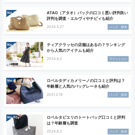
ATAO（アタオ）バックの口コミ悪い評判良い
No.
評判を調査・エルヴィやチビィも紹介
2024.5.27
バック 財布
ティアクラッセの店舗はあるの？ランキング
No.
から人気のアイテムも紹介
2024.6.2
ファッション
ロベルタディカメリーノの口コミと評判は？
No.
年齢層と人気のバッグレーネも紹介
2021.2.19
バック 財布
ロベルタピエリのトートバッグ口コミと評判
No.
は？年齢層も調査
2024.6.2
バック 財布