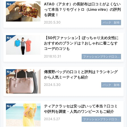
ATAO（アタオ）の長財布は口コミがよくない
No.
って本当？リモヴィトロ（Limo vitro）の評判
を調査！
2020.5.30
バック 財布
【50代ファッション】ぽっちゃり太め女性に
No.
おすすめのブランドは？おしゃれに着こなす
コーデのコツも
2018.10.31
ファッションブランド口コ...
傳濱野バッグの口コミと評判は？ランキング
No.
から人気ミーティアも紹介
2024.5.30
バック 財布
ティアクラッセは安っぽいって本当？口コミ
No.
や評判を調査・人気のワンピースもご紹介
2024.5.27
ファッションブランド口コ...