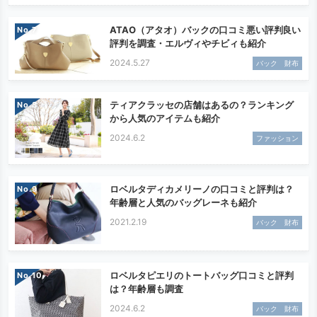
ATAO（アタオ）バックの口コミ悪い評判良い
No.
評判を調査・エルヴィやチビィも紹介
2024.5.27
バック 財布
ティアクラッセの店舗はあるの？ランキング
No.
から人気のアイテムも紹介
2024.6.2
ファッション
ロベルタディカメリーノの口コミと評判は？
No.
年齢層と人気のバッグレーネも紹介
2021.2.19
バック 財布
ロベルタピエリのトートバッグ口コミと評判
No.
は？年齢層も調査
2024.6.2
バック 財布