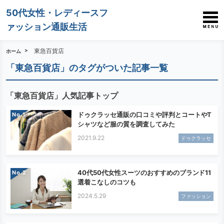
50代女性・レディースフ
ァッション通販生活
東急百貨店
ホーム
「東急百貨店」のタグがついた記事一覧
「東急百貨店」人気記事トップ
ドゥクラッセ通販の口コミや評判とコートやT
No.
シャツなど服の質を調査してみた
2021.9.22
ドゥクラッセ
40代50代女性スーツのおすすめのブランド11
No.
選着こなしのコツも
2024.5.29
ファッション