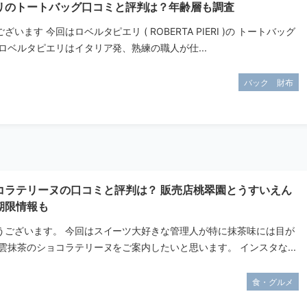
リのトートバッグ口コミと評判は？年齢層も調査
います 今回はロベルタピエリ ( ROBERTA PIERI )の トートバッグ
ロベルタピエリはイタリア発、熟練の職人が仕...
バック 財布
コラテリーヌの口コミと評判は？ 販売店桃翠園とうすいえん
期限情報も
うございます。 今回はスイーツ大好きな管理人が特に抹茶味には目が
雲抹茶のショコラテリーヌをご案内したいと思います。 インスタな...
食・グルメ