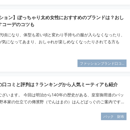
ッション】ぽっちゃり太め女性におすすめのブランドは？おし
すコーデのコツも
０代頃になり、体型も若い頃と変わり手持ちの服が入らなくなったり、
が気になってあまり、おしゃれが楽しめなくなったりされてる方も
ファッションブランド口コ...
の口コミと評判は？ランキングから人気ミーティアも紹介
ございます。 今回は明治から140年の歴史がある、皇室御用達のバッ
野本家の仕立ての傳濱野（でんはまの）はんどばっぐのご案内です...
バック 財布