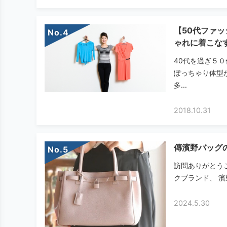
【50代ファ
No.
ゃれに着こな
40代を過ぎ５
ぽっちゃり体型
多...
2018.10.31
傳濱野バッグ
No.
訪問ありがとう
クブランド、 濱
2024.5.30