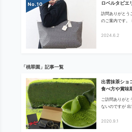
ロベルタピエ
No.
訪問ありがとうござ
のご案内です。 
2024.6.2
「桃翠園」記事一覧
出雲抹茶ショ
食べ方や賞味
ご訪問ありがと
ないのですが 出
2020.9.1