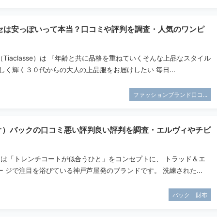
セは安っぽいって本当？口コミや評判を調査・人気のワンピ
Tiaclasse）は 『年齢と共に品格を重ねていくそんな上品なスタイル
しく輝く３０代からの大人の上品服をお届けしたい 毎日...
ファッションブランド口コ...
タオ）バックの口コミ悪い評判良い評判を調査・エルヴィやチビ
オ）は「トレンチコートが似合うひと」をコンセプトに、 トラッド＆エ
 ジで注目を浴びている神戸芦屋発のブランドです。 洗練された...
バック 財布