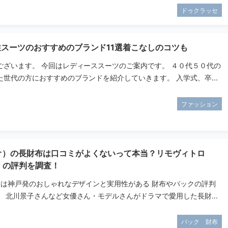
ドゥクラッセ
性スーツのおすすめのブランド11選着こなしのコツも
ございます。 今回はレディーススーツのご案内です。 ４０代５０代の
世代の方におすすめのブランドを紹介していきます。 入学式、卒...
ファッション
タオ）の長財布は口コミがよくないって本当？リモヴィトロ
ro）の評判を調査！
オ）は神戸発のおしゃれなデザインと実用性がある 財布やバックの評判
 北川景子さんなど女優さん・モデルさんがドラマで愛用した長財...
バック 財布