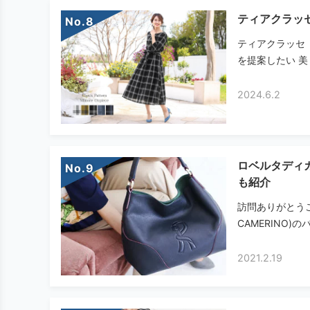
ティアクラッ
No.
ティアクラッセ（
を提案したい 美
2024.6.2
ロベルタディ
No.
も紹介
訪問ありがとうご
CAMERINO)
2021.2.19