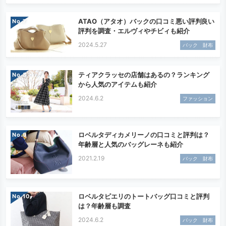
ATAO（アタオ）バックの口コミ悪い評判良い
No.
評判を調査・エルヴィやチビィも紹介
2024.5.27
バック 財布
ティアクラッセの店舗はあるの？ランキング
No.
から人気のアイテムも紹介
2024.6.2
ファッション
ロベルタディカメリーノの口コミと評判は？
No.
年齢層と人気のバッグレーネも紹介
2021.2.19
バック 財布
ロベルタピエリのトートバッグ口コミと評判
No.
は？年齢層も調査
2024.6.2
バック 財布