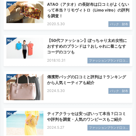
ATAO（アタオ）の長財布は口コミがよくない
No.
って本当？リモヴィトロ（Limo vitro）の評判
を調査！
2020.5.30
バック 財布
【50代ファッション】ぽっちゃり太め女性に
No.
おすすめのブランドは？おしゃれに着こなす
コーデのコツも
2018.10.31
ファッションブランド口コ...
傳濱野バッグの口コミと評判は？ランキング
No.
から人気ミーティアも紹介
2024.5.30
バック 財布
ティアクラッセは安っぽいって本当？口コミ
No.
や評判を調査・人気のワンピースもご紹介
2024.5.27
ファッションブランド口コ...