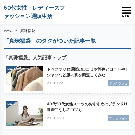
50代女性・レディースフ
ァッション通販生活
真珠福袋
ホーム
「真珠福袋」のタグがついた記事一覧
「真珠福袋」人気記事トップ
ドゥクラッセ通販の口コミや評判とコートやT
No.
シャツなど服の質を調査してみた
2021.9.22
ドゥクラッセ
40代50代女性スーツのおすすめのブランド11
No.
選着こなしのコツも
2024.5.29
ファッション