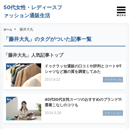
50代女性・レディースフ
ァッション通販生活
藤井大丸
ホーム
「藤井大丸」のタグがついた記事一覧
「藤井大丸」人気記事トップ
ドゥクラッセ通販の口コミや評判とコートやT
No.
シャツなど服の質を調査してみた
2021.9.22
ドゥクラッセ
40代50代女性スーツのおすすめのブランド11
No.
選着こなしのコツも
2024.5.29
ファッション