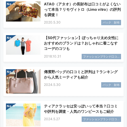
ATAO（アタオ）の長財布は口コミがよくない
No.
って本当？リモヴィトロ（Limo vitro）の評判
を調査！
2020.5.30
バック 財布
【50代ファッション】ぽっちゃり太め女性に
No.
おすすめのブランドは？おしゃれに着こなす
コーデのコツも
2018.10.31
ファッションブランド口コ...
傳濱野バッグの口コミと評判は？ランキング
No.
から人気ミーティアも紹介
2024.5.30
バック 財布
ティアクラッセは安っぽいって本当？口コミ
No.
や評判を調査・人気のワンピースもご紹介
2024.5.27
ファッションブランド口コ...