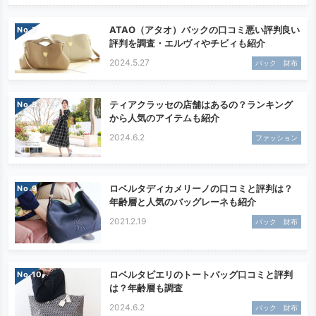
ATAO（アタオ）バックの口コミ悪い評判良い
No.
評判を調査・エルヴィやチビィも紹介
2024.5.27
バック 財布
ティアクラッセの店舗はあるの？ランキング
No.
から人気のアイテムも紹介
2024.6.2
ファッション
ロベルタディカメリーノの口コミと評判は？
No.
年齢層と人気のバッグレーネも紹介
2021.2.19
バック 財布
ロベルタピエリのトートバッグ口コミと評判
No.
は？年齢層も調査
2024.6.2
バック 財布