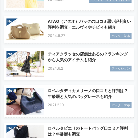
ATAO（アタオ）バックの口コミ悪い評判良い
No.
評判を調査・エルヴィやチビィも紹介
2024.5.27
バック 財布
ティアクラッセの店舗はあるの？ランキング
No.
から人気のアイテムも紹介
2024.6.2
ファッション
ロベルタディカメリーノの口コミと評判は？
No.
年齢層と人気のバッグレーネも紹介
2021.2.19
バック 財布
ロベルタピエリのトートバッグ口コミと評判
No.
は？年齢層も調査