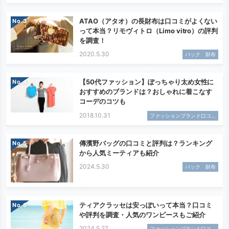
ATAO（アタオ）の長財布は口コミがよくない
No.
って本当？リモヴィトロ（Limo vitro）の評判
を調査！
2020.5.30
バック 財布
【50代ファッション】ぽっちゃり太め女性に
No.
おすすめのブランドは？おしゃれに着こなす
コーデのコツも
2018.10.31
ファッションブランド口コ...
傳濱野バッグの口コミと評判は？ランキング
No.
から人気ミーティアも紹介
2024.5.30
バック 財布
ティアクラッセは安っぽいって本当？口コミ
No.
や評判を調査・人気のワンピースもご紹介
2024.5.27
ファッションブランド口コ...