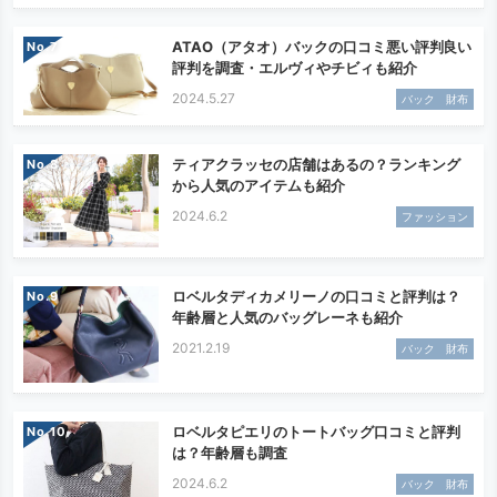
ATAO（アタオ）バックの口コミ悪い評判良い
No.
評判を調査・エルヴィやチビィも紹介
2024.5.27
バック 財布
ティアクラッセの店舗はあるの？ランキング
No.
から人気のアイテムも紹介
2024.6.2
ファッション
ロベルタディカメリーノの口コミと評判は？
No.
年齢層と人気のバッグレーネも紹介
2021.2.19
バック 財布
ロベルタピエリのトートバッグ口コミと評判
No.
は？年齢層も調査
2024.6.2
バック 財布