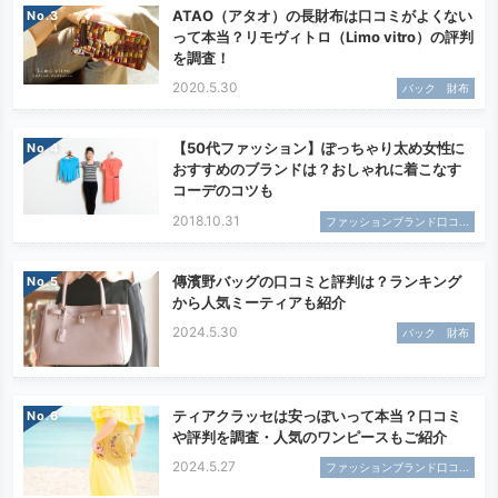
ATAO（アタオ）の長財布は口コミがよくない
No.
って本当？リモヴィトロ（Limo vitro）の評判
を調査！
2020.5.30
バック 財布
【50代ファッション】ぽっちゃり太め女性に
No.
おすすめのブランドは？おしゃれに着こなす
コーデのコツも
2018.10.31
ファッションブランド口コ...
傳濱野バッグの口コミと評判は？ランキング
No.
から人気ミーティアも紹介
2024.5.30
バック 財布
ティアクラッセは安っぽいって本当？口コミ
No.
や評判を調査・人気のワンピースもご紹介
2024.5.27
ファッションブランド口コ...