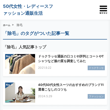
50代女性・レディースフ
ァッション通販生活
除毛
ホーム
「除毛」のタグがついた記事一覧
「除毛」人気記事トップ
ドゥクラッセ通販の口コミや評判とコートやT
No.
シャツなど服の質を調査してみた
2021.9.22
ドゥクラッセ
40代50代女性スーツのおすすめのブランド11
No.
選着こなしのコツも
2024.5.29
ファッション