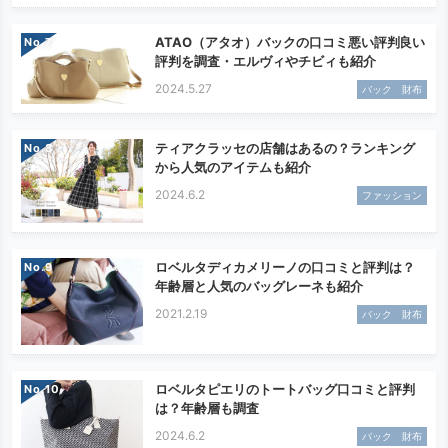
ATAO（アタオ）バックの口コミ悪い評判良い
No.
評判を調査・エルヴィやチビィも紹介
2024.5.27
バック 財布
ティアクラッセの店舗はあるの？ランキング
No.
から人気のアイテムも紹介
2024.6.2
ファッション
ロベルタディカメリーノの口コミと評判は？
No.
年齢層と人気のバッグレーネも紹介
2021.2.19
バック 財布
ロベルタピエリのトートバッグ口コミと評判
No.
は？年齢層も調査
2024.6.2
バック 財布