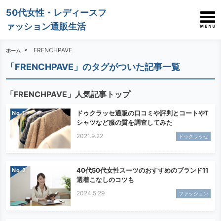
50代女性・レディースフ
ァッション通販生活
FRENCHPAVE
ホーム
「FRENCHPAVE」のタグがついた記事一覧
「FRENCHPAVE」人気記事トップ
ドゥクラッセ通販の口コミや評判とコートやT
No.
シャツなど服の質を調査してみた
2021.9.22
ドゥクラッセ
40代50代女性スーツのおすすめのブランド11
No.
選着こなしのコツも
2024.5.29
ファッション