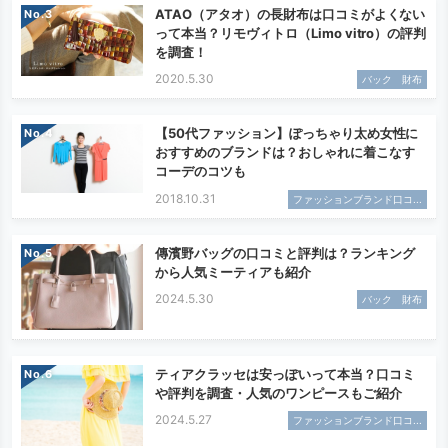
ATAO（アタオ）の長財布は口コミがよくない
No.
って本当？リモヴィトロ（Limo vitro）の評判
を調査！
2020.5.30
バック 財布
【50代ファッション】ぽっちゃり太め女性に
No.
おすすめのブランドは？おしゃれに着こなす
コーデのコツも
2018.10.31
ファッションブランド口コ...
傳濱野バッグの口コミと評判は？ランキング
No.
から人気ミーティアも紹介
2024.5.30
バック 財布
ティアクラッセは安っぽいって本当？口コミ
No.
や評判を調査・人気のワンピースもご紹介
2024.5.27
ファッションブランド口コ...