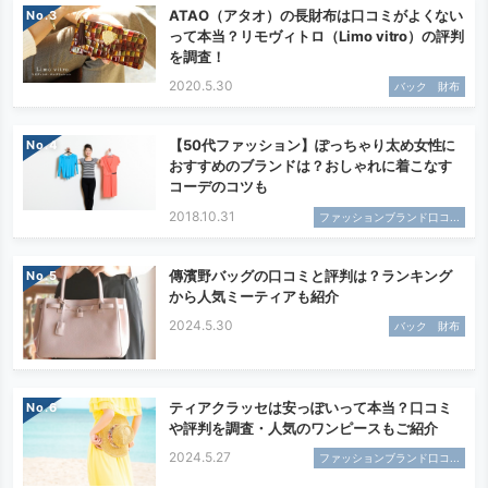
ATAO（アタオ）の長財布は口コミがよくない
No.
って本当？リモヴィトロ（Limo vitro）の評判
を調査！
2020.5.30
バック 財布
【50代ファッション】ぽっちゃり太め女性に
No.
おすすめのブランドは？おしゃれに着こなす
コーデのコツも
2018.10.31
ファッションブランド口コ...
傳濱野バッグの口コミと評判は？ランキング
No.
から人気ミーティアも紹介
2024.5.30
バック 財布
ティアクラッセは安っぽいって本当？口コミ
No.
や評判を調査・人気のワンピースもご紹介
2024.5.27
ファッションブランド口コ...