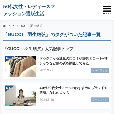
50代女性・レディースフ
ァッション通販生活
GUCCI 羽生結弦
ホーム
「GUCCI 羽生結弦」のタグがついた記事一覧
「GUCCI 羽生結弦」人気記事トップ
ドゥクラッセ通販の口コミや評判とコートやT
No.
シャツなど服の質を調査してみた
2021.9.22
ドゥクラッセ
40代50代女性スーツのおすすめのブランド11
No.
選着こなしのコツも
2024.5.29
ファッション