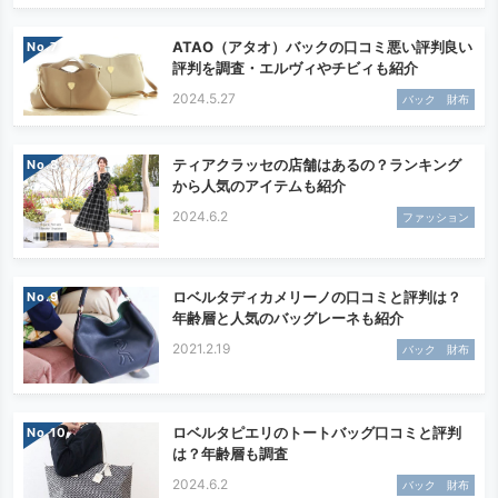
ATAO（アタオ）バックの口コミ悪い評判良い
No.
評判を調査・エルヴィやチビィも紹介
2024.5.27
バック 財布
ティアクラッセの店舗はあるの？ランキング
No.
から人気のアイテムも紹介
2024.6.2
ファッション
ロベルタディカメリーノの口コミと評判は？
No.
年齢層と人気のバッグレーネも紹介
2021.2.19
バック 財布
ロベルタピエリのトートバッグ口コミと評判
No.
は？年齢層も調査
2024.6.2
バック 財布