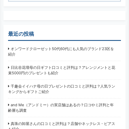
検索
最近の投稿
オンワードクローゼット50代60代にも人気のブランド23区を
紹介
日比谷花壇母の日ギフト口コミと評判は？アレンジメントと花
束5000円のプレゼントも紹介
千趣会イイハナ母の日プレゼントの口コミと評判は？人気ラン
キングからギフトご紹介
and Me（アンドミー）の実店舗はあるの？口コやミ評判と年
齢層も調査
真珠の卸屋さんの口コミと評判は？店舗やネックレス・ピアス
も紹介