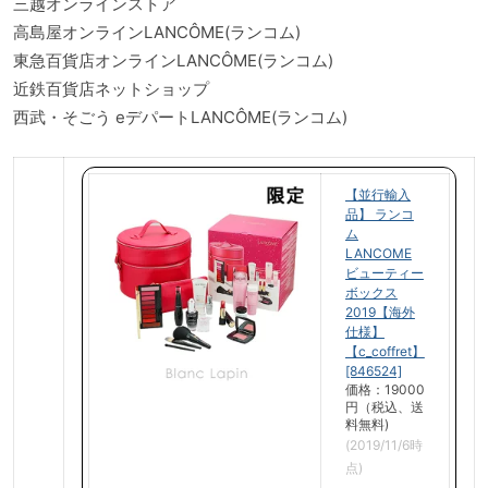
三越オンラインストア
高島屋オンラインLANCÔME(ランコム)
東急百貨店オンラインLANCÔME(ランコム)
近鉄百貨店ネットショップ
西武・そごう eデパートLANCÔME(ランコム)
【並行輸入
品】 ランコ
ム
LANCOME
ビューティー
ボックス
2019【海外
仕様】
【c_coffret】
[846524]
価格：19000
円（税込、送
料無料)
(2019/11/6時
点)