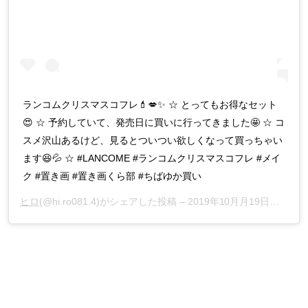
ランコムクリスマスコフレ💄💋✨ ☆ とってもお得なセット
😍 ☆ 予約していて、発売日に買いに行ってきました🤩 ☆ コ
スメ沢山あるけど、見るとついつい欲しくなって買っちゃい
ます😆💦 ☆ #LANCOME #ランコムクリスマスコフレ #メイ
ク #置き画 #置き画くら部 #ちばゆか買い
ヒロ
(@hi.ro081.4)がシェアした投稿 –
2019年10月月19日午前4時44分PDT