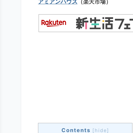
アミアンハウス
（楽天市場）
Contents
[
hide
]