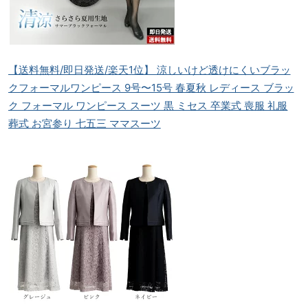
【送料無料/即日発送/楽天1位】 涼しいけど透けにくいブラッ
クフォーマルワンピース 9号〜15号 春夏秋 レディース ブラッ
ク フォーマル ワンピース スーツ 黒 ミセス 卒業式 喪服 礼服
葬式 お宮参り 七五三 ママスーツ