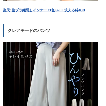
楽天1位ブラ紐隠しインナー 11色 S-LL 洗える綿100
クレアモードのパンツ