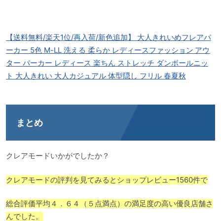
【送料無料/楽天1位/再入荷/新色追加】 大人きれいめフレアパ
ーカー 5色 M-LL 洗える 柔らか レディースファッション アウ
ター パーカー レディース 楽ちん ストレッチ ダンボールニッ
ト 大人きれい 大人カジュアル 体型隠し フリル 春夏秋
まとめ
クレアモードいかがでしたか？
クレアモードの評判を見てみるとショップレビュー1560件で
総合評価平均４．６４（５点満点）の満足度の高い優良店舗さ
んでした。