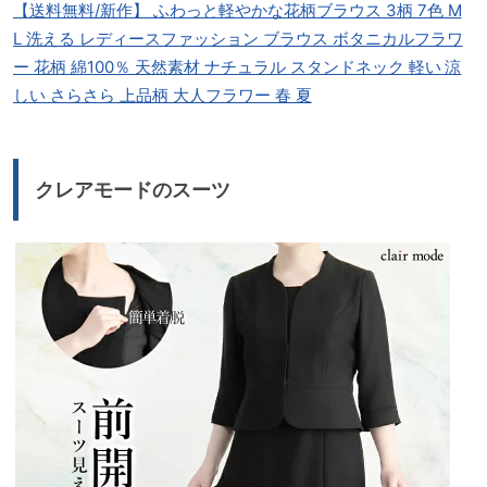
【送料無料/新作】 ふわっと軽やかな花柄ブラウス 3柄 7色 M
L 洗える レディースファッション ブラウス ボタニカルフラワ
ー 花柄 綿100％ 天然素材 ナチュラル スタンドネック 軽い 涼
しい さらさら 上品柄 大人フラワー 春 夏
クレアモードのスーツ