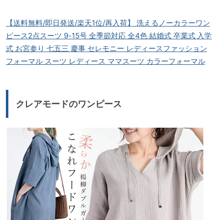
【送料無料/即日発送/楽天1位/再入荷】 洗えるノーカラーワン
ピース2点スーツ 9-15号 全季節対応 全4色 結婚式 卒業式 入学
式 お宮参り 七五三 慶事 セレモニー レディースファッション
フォーマル スーツ レディース ママスーツ カラーフォーマル
クレアモードのワンピース