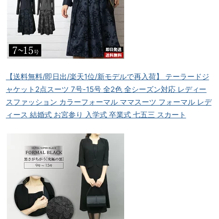
【送料無料/即日出/楽天1位/新モデルで再入荷】 テーラードジ
ャケット2点スーツ 7号-15号 全2色 全シーズン対応 レディー
スファッション カラーフォーマル ママスーツ フォーマル レデ
ィース 結婚式 お宮参り 入学式 卒業式 七五三 スカート