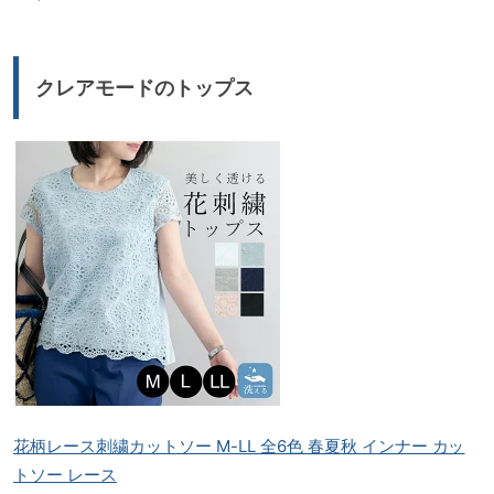
クレアモードのトップス
花柄レース刺繍カットソー M-LL 全6色 春夏秋 インナー カッ
トソー レース