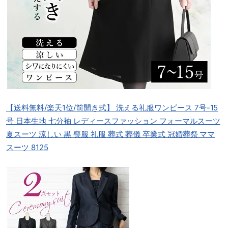
【送料無料/楽天1位/前開き式】 洗える礼服ワンピース 7号-15
号 日本生地 七分袖 レディースファッション フォーマルスーツ
夏スーツ 涼しい 黒 喪服 礼服 葬式 葬儀 卒業式 冠婚葬祭 ママ
スーツ 8125