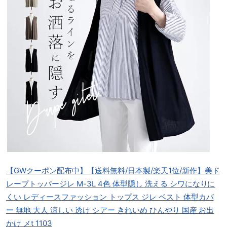
【GWクーポン配布中】【送料無料/日本製/楽天1位/新作】美ド
レープトッパージレ M-3L 4色 体型隠し 洗える シワになりに
くい レディースファッション トップス ジレ ベスト 体型カバ
ー 無地 大人 涼しい 透け シアー きれいめ ひんやり 国産 お出
かけ メt 1103