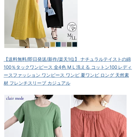
【送料無料/即日発送/新作/楽天1位】 ナチュラルテイストの綿
100％タックワンピース 全4色 M L 洗える コットン100 レディ
ースファッション ワンピース ワンピ 夏ワンピ ロング 天然素
材 フレンチスリーブ カジュアル