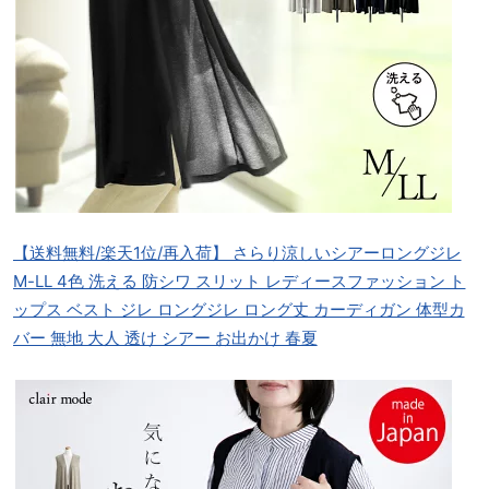
【送料無料/楽天1位/再入荷】 さらり涼しいシアーロングジレ
M-LL 4色 洗える 防シワ スリット レディースファッション ト
ップス ベスト ジレ ロングジレ ロング丈 カーディガン 体型カ
バー 無地 大人 透け シアー お出かけ 春夏