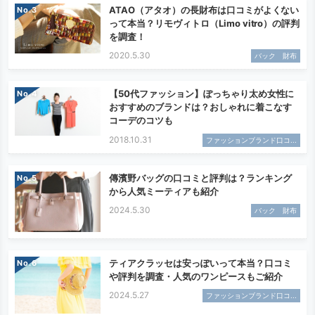
ATAO（アタオ）の長財布は口コミがよくない
No.
って本当？リモヴィトロ（Limo vitro）の評判
を調査！
2020.5.30
バック 財布
【50代ファッション】ぽっちゃり太め女性に
No.
おすすめのブランドは？おしゃれに着こなす
コーデのコツも
2018.10.31
ファッションブランド口コ...
傳濱野バッグの口コミと評判は？ランキング
No.
から人気ミーティアも紹介
2024.5.30
バック 財布
ティアクラッセは安っぽいって本当？口コミ
No.
や評判を調査・人気のワンピースもご紹介
2024.5.27
ファッションブランド口コ...