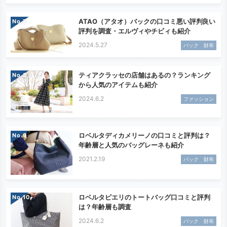
ATAO（アタオ）バックの口コミ悪い評判良い
No.
評判を調査・エルヴィやチビィも紹介
2024.5.27
バック 財布
ティアクラッセの店舗はあるの？ランキング
No.
から人気のアイテムも紹介
2024.6.2
ファッション
ロベルタディカメリーノの口コミと評判は？
No.
年齢層と人気のバッグレーネも紹介
2021.2.19
バック 財布
ロベルタピエリのトートバッグ口コミと評判
No.
は？年齢層も調査
2024.6.2
バック 財布