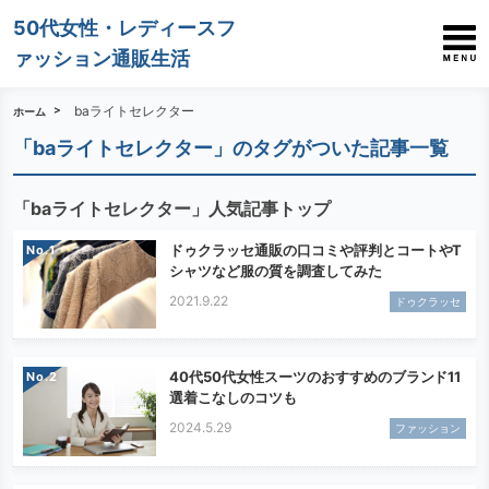
50代女性・レディースフ
ァッション通販生活
baライトセレクター
ホーム
「baライトセレクター」のタグがついた記事一覧
「baライトセレクター」人気記事トップ
ドゥクラッセ通販の口コミや評判とコートやT
No.
シャツなど服の質を調査してみた
2021.9.22
ドゥクラッセ
40代50代女性スーツのおすすめのブランド11
No.
選着こなしのコツも
2024.5.29
ファッション