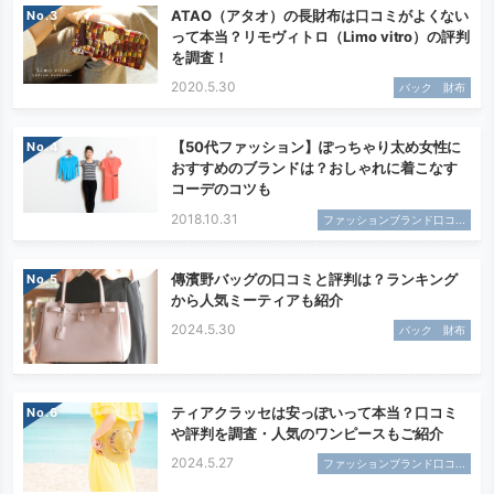
ATAO（アタオ）の長財布は口コミがよくない
No.
って本当？リモヴィトロ（Limo vitro）の評判
を調査！
2020.5.30
バック 財布
【50代ファッション】ぽっちゃり太め女性に
No.
おすすめのブランドは？おしゃれに着こなす
コーデのコツも
2018.10.31
ファッションブランド口コ...
傳濱野バッグの口コミと評判は？ランキング
No.
から人気ミーティアも紹介
2024.5.30
バック 財布
ティアクラッセは安っぽいって本当？口コミ
No.
や評判を調査・人気のワンピースもご紹介
2024.5.27
ファッションブランド口コ...