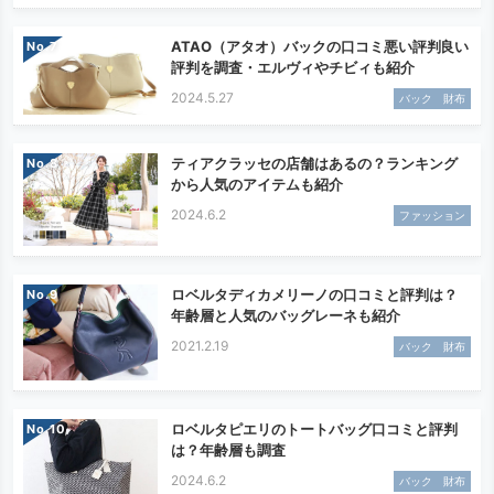
ATAO（アタオ）バックの口コミ悪い評判良い
No.
評判を調査・エルヴィやチビィも紹介
2024.5.27
バック 財布
ティアクラッセの店舗はあるの？ランキング
No.
から人気のアイテムも紹介
2024.6.2
ファッション
ロベルタディカメリーノの口コミと評判は？
No.
年齢層と人気のバッグレーネも紹介
2021.2.19
バック 財布
ロベルタピエリのトートバッグ口コミと評判
No.
は？年齢層も調査
2024.6.2
バック 財布