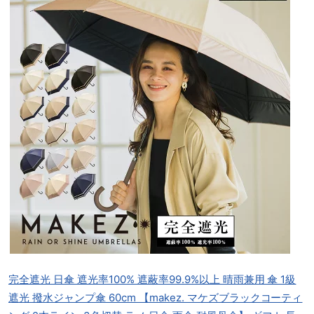
完全遮光 日傘 遮光率100% 遮蔽率99.9%以上 晴雨兼用 傘 1級
遮光 撥水ジャンプ傘 60cm 【makez. マケズブラックコーティ