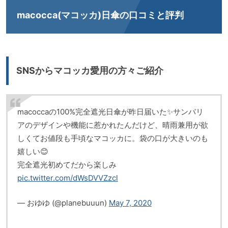
macocca(マコッカ)日傘の口コミと評判
SNSからマコッカ愛用の方々ご紹介
macoccaの100%完全遮光日傘が昨日届いた✨サンバリ
アのデザインや機能に惹かれたんだけど、晴雨兼用が欲
しくてお値段も手頃なマコッカに。袋の口が大きいのも
嬉しい😊
完全遮光初めてだから楽しみ
pic.twitter.com/dWsDVVZzcl
— おゆゆ (@planebuuun)
May 7, 2020