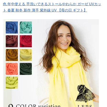
色 年中使える 手洗いできるストールやわらか ガーゼ UVカッ
ト 春夏 秋冬 新作 薄手 紫外線 UV 【母の日 ギフト】