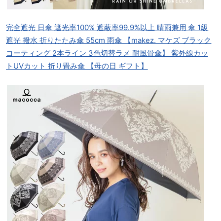
完全遮光 日傘 遮光率100% 遮蔽率99.9%以上 晴雨兼用 傘 1級
遮光 撥水 折りたたみ傘 55cm 雨傘 【makez. マケズ ブラック
コーティング 2本ライン 3色切替ラメ 耐風骨傘】 紫外線カッ
トUVカット 折り畳み傘 【母の日 ギフト】