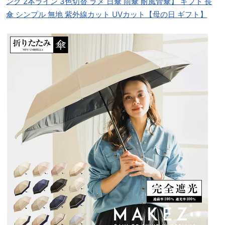
ング 2本ライン 3色切替 ラメ 日傘 雨傘 耐風骨傘】 ギフト 長
傘 シンプル 無地 紫外線カット UVカット【母の日 ギフト】