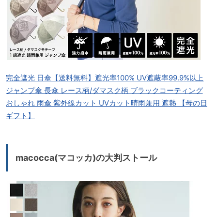
完全遮光 日傘【送料無料】遮光率100% UV遮蔽率99.9%以上
ジャンプ傘 長傘 レース柄/ダマスク柄 ブラックコーティング
おしゃれ 雨傘 紫外線カット UVカット晴雨兼用 遮熱 【母の日
ギフト】
macocca(マコッカ)の大判ストール