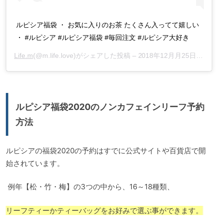
ルピシア福袋 ・ お気に入りのお茶 たくさん入ってて嬉しい
・ #ルピシア #ルピシア福袋 #毎回注文 #ルピシア大好き
Life.m
(@m.life.love)がシェアした投稿 –
2018年12月月25日午後7時14分PS
ルピシア福袋2020のノンカフェインリーフ予約
方法
ルピシアの福袋2020の予約はすでに公式サイトや百貨店で開
始されています。
例年【松・竹・梅】の3つの中から、16～18種類、
リーフティーかティーバッグをお好みで選ぶ事ができます。