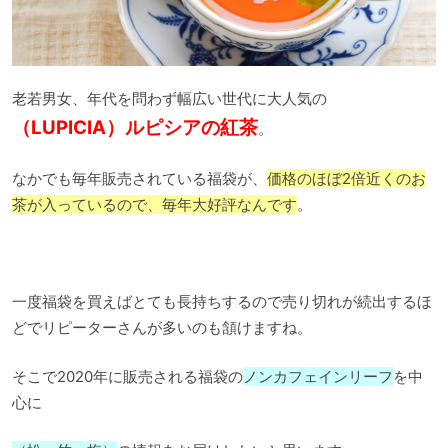
老若男女、年代を問わず幅広い世代に大人気の
（LUPICIA）ルピシアの紅茶
。
なかでも毎年販売されている福袋が、
価格のほぼ2倍近くのお
茶が入っているので、毎年大好評なんです
。
一度福袋を買えばとても長持ちするので売り切れが続出するほ
どでリピーターさんが多いのも頷けますね。
そこで2020年に販売される福袋の
ノンカフェインリーフ
を中
心に