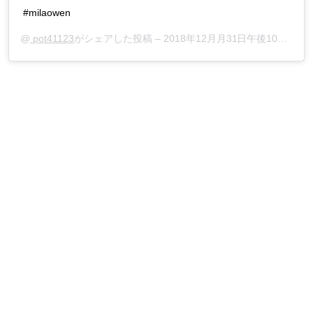
#milaowen
@
pot41123
がシェアした投稿 –
2018年12月月31日午後10時39分PST