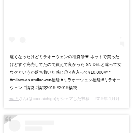
遅くなったけどミラオーウェンの福袋😎💗 ネットで買った
けどすぐ完売してたので買えて良かった SNIDELと違って女
ウケというか落ち着いた感じ◎ 4点入って¥10,800💸 *
#milaowen #milaowen福袋 #ミラオーウェン福袋 #ミラオー
ウェン #福袋 #福袋2019 #2019福袋
ma＊
さん(@cocoaichigo)がシェアした投稿 –
2019年 1月月6日午後7時51分PST